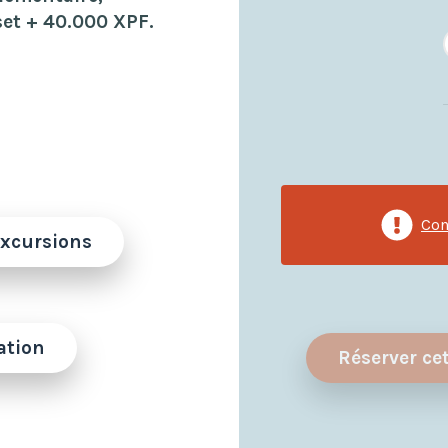
et + 40.000 XPF.
Con
excursions
ation
Réserver ce