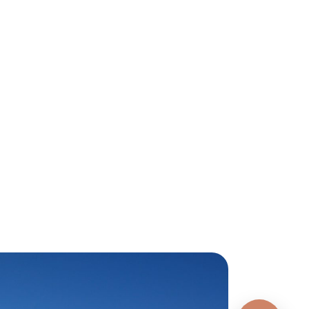
E À LA
 MOOREA