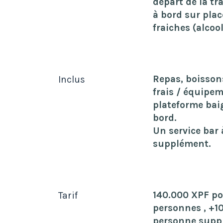
départ de la tr
à bord sur plac
fraiches (alcoo
Repas, boissons
Inclus
frais / équipe
plateforme bai
bord.
Un service bar 
supplément.
140.000 XPF po
Tarif
personnes , +1
personne supp